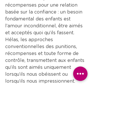
récompenses pour une relation 
basée sur la confiance : un besoin 
fondamental des enfants est 
l’amour inconditionnel, être aimés 
et acceptés quoi qu’ils fassent. 
Hélas, les approches 
conventionnelles des punitions, 
récompenses et toute forme de 
contrôle, transmettent aux enfants 
qu’ils sont aimés uniquement 
lorsqu’ils nous obéissent ou 
lorsqu’ils nous impressionnent.
Le mythe de l’enfant gâté
Parent hélicoptère, enfant 
surprotégé : des croyances 
révélatrices de notre société : 
on 
n’a rien sans rien, on n’a que ce 
qu’on mérite
, 
si tu crois que ça va 