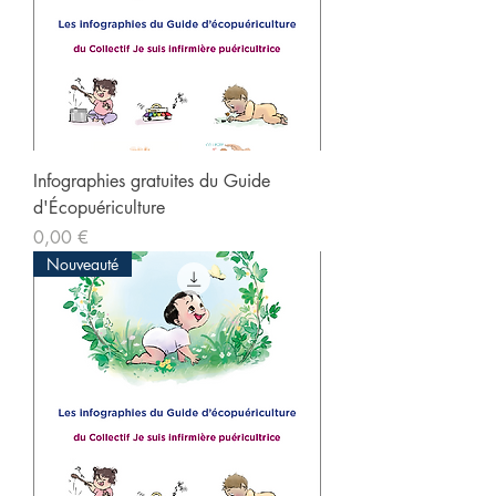
Infographies gratuites du Guide
d'Écopuériculture
Prix
0,00 €
Nouveauté