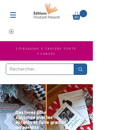
LIVRAISONS À TRAVERS TOUTE
L'EUROPE
Des livres pour
accompagner les
enfants et faire grandir
les parents