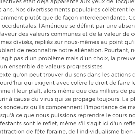
llectives était déjà apparente aux yeux de Tocquevi
 ans. Nos divertissements populaires célèbrent le
amment plutôt que de façon interdépendante. Co
s occidentales, l’Amérique se définit par une absen
aveur des valeurs communes et de la valeur de ce
es divisés, repliés sur nous-mêmes au point qu’il
lant de reconnaître notre aliénation. Pourtant, n
 s’agit pas d’un problème mais d’un choix, la preuv
’un ensemble de valeurs progressistes.
exte qu’on peut trouver du sens dans les actions 
urd’hui qui exigent avec colère le droit de faire l
mme il leur plaît, alors même que des milliers de p
ir à cause du virus qui se propage toujours. La p
x sondeurs qu’ils comprennent l’importance de ma
usqu’à ce que nous puissions reprendre le cours n
estants sont le reflet, même s’il s’agit ici d’un refl
raction de fête foraine, de l’individualisme bien