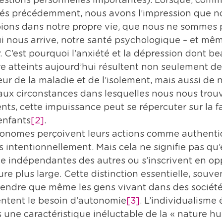
stions personnelles importantes). Lorsque, comme 
tés précédemment, nous avons l’impression que n
ons dans notre propre vie, que nous ne sommes p
qui nous arrive, notre santé psychologique – et mê
ir. C’est pourquoi l’anxiété et la dépression dont 
e atteints aujourd’hui résultent non seulement de 
eur de la maladie et de l’isolement, mais aussi de n
ux circonstances dans lesquelles nous nous trouvo
ts, cette impuissance peut se répercuter sur la f
enfants
[2]
.
onomes perçoivent leurs actions comme authenti
s intentionnellement. Mais cela ne signifie pas qu’e
 indépendantes des autres ou s’inscrivent en opp
re plus large. Cette distinction essentielle, souve
endre que même les gens vivant dans des société
sentent le besoin d’autonomie
[3]
. L’individualisme 
s une caractéristique inéluctable de la « nature hum