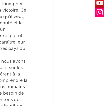
 triompher 
victoire. Ce 
 qu’il veut, 
nauté et le 
 un 
e », plutôt 
paraître leur 
res pays du 
e nous avons 
tif sur les 
érant à la 
comprendre la 
oins humains 
e besoin de 
entons des 