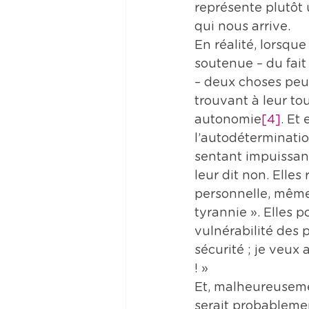
représente plutôt 
qui nous arrive.
En réalité, lorsqu
soutenue – du fait
– deux choses peuv
trouvant à leur tou
autonomie
[4]
. Et
l’autodétermination
sentant impuissant
leur dit non. Elles
personnelle, même
tyrannie ». Elles p
vulnérabilité des 
sécurité ; je veux
! »
Et, malheureusemen
serait probablemen