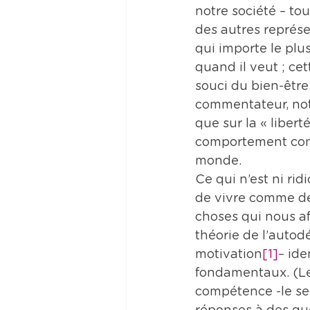
notre société – t
des autres représe
qui importe le plus
quand il veut ; ce
souci du bien-êtr
commentateur, notre
que sur la « libert
comportement com
monde.
Ce qui n’est ni ri
de vivre comme des
choses qui nous af
théorie de l’auto
motivation
[1]
– ide
fondamentaux. (Les
compétence -le sen