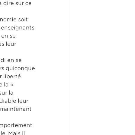
 dire sur ce 
nomie soit 
s enseignants 
 en se 
s leur 
di en se 
ers quiconque 
 liberté 
 la « 
ur la 
 diable leur 
t maintenant 
comportement 
. Mais il 