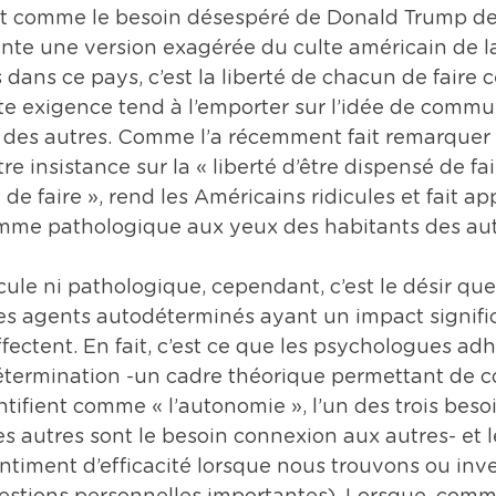
out comme le besoin désespéré de Donald Trump de
nte une version exagérée du culte américain de la 
 dans ce pays, c’est la liberté de chacun de faire ce
tte exigence tend à l’emporter sur l’idée de commu
e des autres. Comme l’a récemment fait remarquer
 insistance sur la « liberté d’être dispensé de fair
é de faire », rend les Américains ridicules et fait ap
me pathologique aux yeux des habitants des aut
dicule ni pathologique, cependant, c’est le désir qu
 agents autodéterminés ayant un impact significa
fectent. En fait, c’est ce que les psychologues adh
détermination -un cadre théorique permettant de 
ntifient comme « l’autonomie », l’un des trois bes
 autres sont le besoin connexion aux autres- et l
timent d’efficacité lorsque nous trouvons ou inv