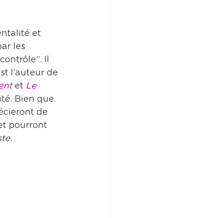
talité et 
ar les 
ontrôle”. Il 
st l’auteur de 
en
t
 et 
Le 
lité. Bien que 
écieront de 
et pourront 
ste
.