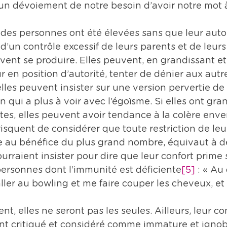
un dévoiement de notre besoin d’avoir notre mot à
e des personnes ont été élevées sans que leur auto
 d’un contrôle excessif de leurs parents et de leur
ent se produire. Elles peuvent, en grandissant et
r en position d’autorité, tenter de dénier aux autre
 elles peuvent insister sur une version pervertie de 
 qui a plus à voir avec l’égoïsme. Si elles ont gran
es, elles peuvent avoir tendance à la colère env
 risquent de considérer que toute restriction de leur
 au bénéfice du plus grand nombre, équivaut à de
ourraient insister pour dire que leur confort prime s
personnes dont l’immunité est déficiente
[5]
 : « Au
 aller au bowling et me faire couper les cheveux, e
t, elles ne seront pas les seules. Ailleurs, leur 
t critiqué et considéré comme immature et ignoble