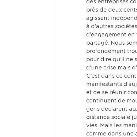
des entreprises co
près de deux cents
agissent indépend
à d’autres société
d’engagement en f
partagé. Nous somm
profondément troub
pour dire qu’il ne
d’une crise mais d
C’est dans ce cont
manifestants d’aujo
et de se réunir co
continuent de mour
gens déclarent au
distance sociale j
vies. Mais les manif
comme dans une att