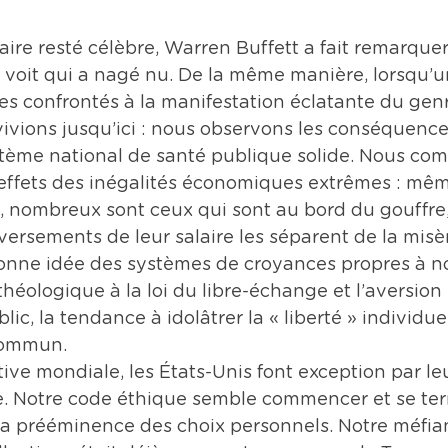
re resté célèbre, Warren Buffett a fait remarquer
on voit qui a nagé nu. De la même manière, lorsqu
s confrontés à la manifestation éclatante du genr
ivions jusqu’ici : nous observons les conséquence
stème national de santé publique solide. Nous co
 effets des inégalités économiques extrêmes : mêm
 nombreux sont ceux qui sont au bord du gouffre,
ersements de leur salaire les séparent de la misèr
onne idée des systèmes de croyances propres à not
théologique à la loi du libre-échange et l’aversion
lic, la tendance à idolâtrer la « liberté » individuel
commun.
ve mondiale, les États-Unis font exception par le
e. Notre code éthique semble commencer et se ter
la prééminence des choix personnels. Notre méfian