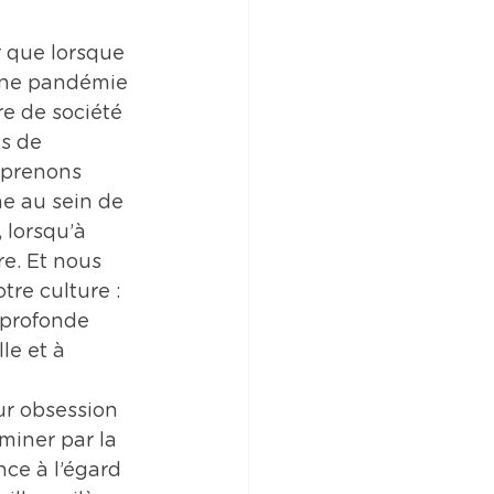
 que lorsque 
’une pandémie 
e de société 
s de 
mprenons 
e au sein de 
 lorsqu’à 
e. Et nous 
re culture : 
 profonde 
le et à 
ur obsession 
miner par la 
ce à l’égard 