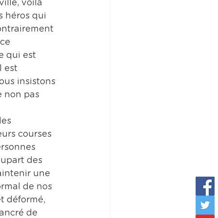
lle, voilà 
s héros qui 
ntrairement 
ce 
 qui est 
 est 
ous insistons 
e non pas 
des 
eurs courses 
ersonnes 
lupart des 
intenir une 
ormal de nos 
et déformé, 
 ancré de 