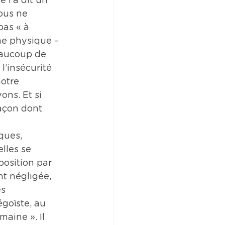
l’a dit un 
ous ne 
as « à 
me physique – 
beaucoup de 
l’insécurité 
otre 
ns. Et si 
açon dont 
ques, 
lles se 
osition par 
nt négligée, 
s 
égoïste, au 
aine ». Il 