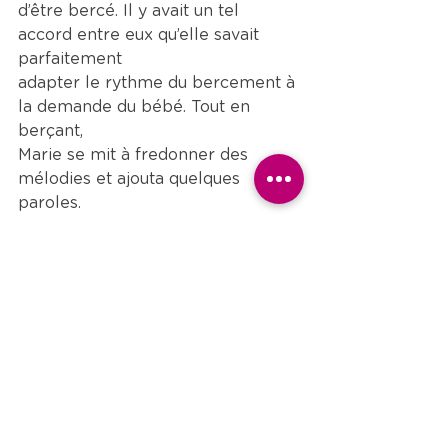
d’être bercé. Il y avait un tel 
accord entre eux qu’elle savait 
parfaitement
adapter le rythme du bercement à 
la demande du bébé. Tout en 
berçant,
Marie se mit à fredonner des 
mélodies et ajouta quelques 
paroles.  
[10] Proto-évangile de Jacques 
XIX 2, cité dans : Jésus, Jean Paul 
Roux, Fayard, Paris, 1989, p. 100.
[11] Jacob Lorber, 
L’Enfance de 
Jésus ou l’évangile de Jacques
, 
chapitre 16, éditions Helios, 
Genève, 1983. Titre original : 
Die 
Jugend Jesu
, Stuttgart, 1852.