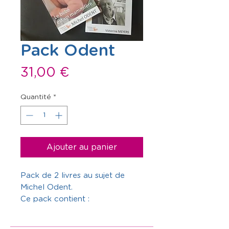
Pack Odent
Prix
31,00 €
Quantité
*
Ajouter au panier
Pack de 2 livres au sujet de
Michel Odent.
Ce pack contient :
-
Le Bébé est un mammifère
-
Michel Odent, passerelle entre