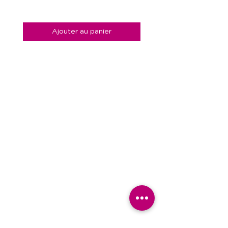
Ajouter au panier
Contact
Éditions l'Instant Présent,
28, rue du Temple
75004 Paris
Tel siège / envois
06.70.10.01.40
Tel questions diverses
06.64.04.40.24