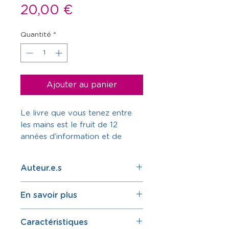
Prix
20,00 €
Quantité
*
Ajouter au panier
Le livre que vous tenez entre
les mains est le fruit de 12
années d’information et de
soutien, une mine d’informations
sur la naissance par césarienne
Auteur.e.s
ou par voie basse après
césarienne, étayées par les
Association Césarine
En savoir plus
dernières recherches et études
Césarine est une association
médicales sur le sujet, soutenues
créée en mai 2005 par un
J’ai vécu une césarienne, ça
et illustrées de nombreux
Caractéristiques
groupe de mères confrontées
ne s’est pas passé comme je