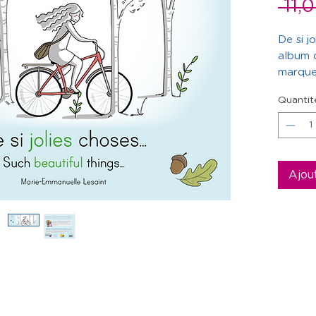
 11,
De si j
album q
marque 
bilingu
Quantit
avec b
commen
jolies c
de ce q
soin.
Ajou