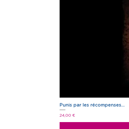
Punis par les récompenses...
Prix
24,00 €